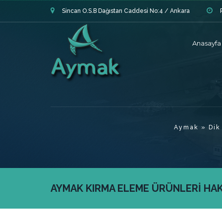
Sincan O.S.B Dağıstan Caddesi No:4 / Ankara
Anasayfa
Aymak
»
Dik 
AYMAK KIRMA ELEME ÜRÜNLERİ HAKK