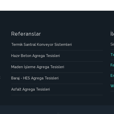
Referanslar
İ
Si
Termik Santral Konveyor Sistemleri
T
Hazır Beton Agrega Tesisleri
Fa
Maden İşleme Agrega Tesisleri
E
k
Baraj - HES Agrega Tesisleri
W
Asfalt Agrega Tesisleri
лордфильм