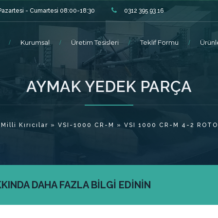
Pazartesi - Cumartesi 08:00-18:30
0312 395 93 16
Kurumsal
Üretim Tesisleri
Teklif Formu
Ürünl
AYMAK YEDEK PARÇA
Milli Kırıcılar
»
VSI-1000 CR-M
» VSI 1000 CR-M 4-2 ROTO
INDA DAHA FAZLA BİLGİ EDİNİN