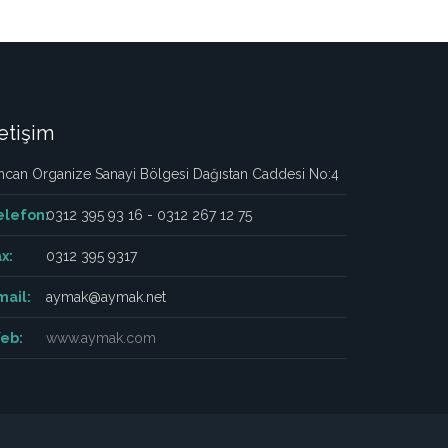
letişim
ncan Organize Sanayi Bölgesi Dağıstan Caddesi No:4
elefon:
0312 395 93 16 - 0312 267 12 75
x:
0312 395 9317
mail:
aymak@aymak.net
eb:
www.aymak.com