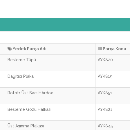
Yedek Parça Adı
Parça Kodu
Besleme Tüpü
AYK820
Dağıtıcı Plaka
AYK819
Rototr Üst Sacı HArdox
AYK851
Besleme Gözü Halkası
AYK821
Üst Aşınma Plakası
AYK845