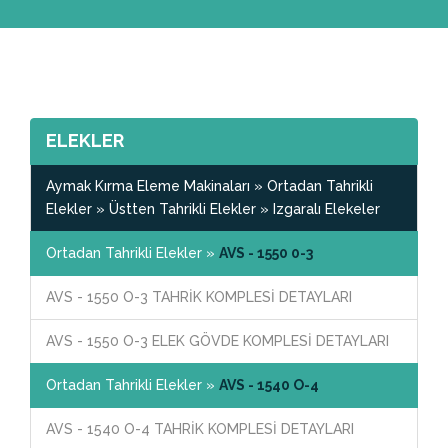
ELEKLER
Aymak Kırma Eleme Makinaları » Ortadan Tahrikli
Elekler » Üstten Tahrikli Elekler » Izgaralı Elekeler
Ortadan Tahrikli Elekler »
AVS - 1550 0-3
AVS - 1550 O-3 TAHRİK KOMPLESİ DETAYLARI
AVS - 1550 O-3 ELEK GÖVDE KOMPLESİ DETAYLARI
Ortadan Tahrikli Elekler »
AVS - 1540 O-4
AVS - 1540 O-4 TAHRİK KOMPLESİ DETAYLARI