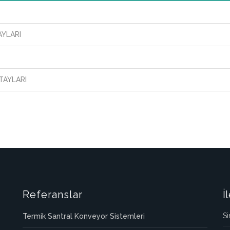
YLARI
TAYLARI
Referanslar
İ
Si
Termik Santral Konveyor Sistemleri