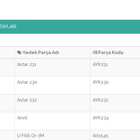
TAYLARI
Yedek Parça Adı
Parça Kodu
Astar 231
AYK231
Astar 230
AYK230
Astar 232
AYK232
Anvil
AYK234
U Fitili Or-7M
A01545