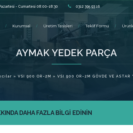
Pazartesi - Cumartesi 08:00-18:30
0312 395 93 16
Kurumsal
Üretim Tesisleri
Teklif Formu
Ürünl
AYMAK YEDEK PARÇA
ıcılar
»
VSI 900 OR-2M
» VSI 900 OR-2M GÖVDE VE ASTAR 
INDA DAHA FAZLA BİLGİ EDİNİN