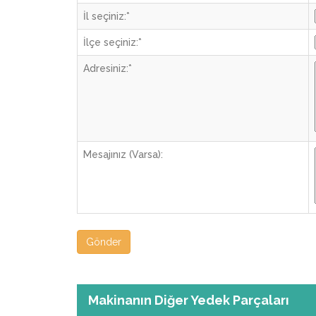
İl seçiniz:
*
İlçe seçiniz:
*
Adresiniz:
*
Mesajınız (Varsa):
Gönder
Makinanın Diğer Yedek Parçaları