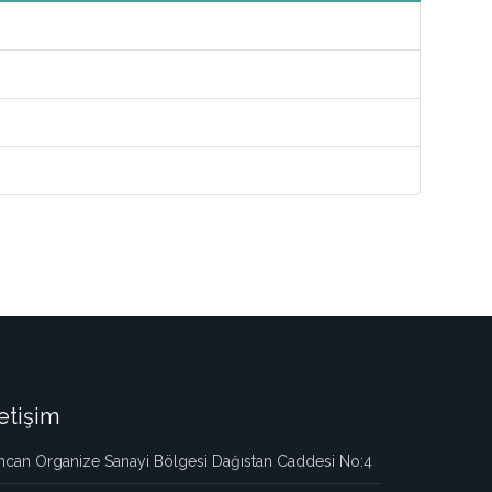
letişim
ncan Organize Sanayi Bölgesi Dağıstan Caddesi No:4