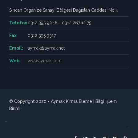
Sincan Organize Sanayi Bölgesi Dağıstan Caddesi No:4
Telefon:
0312 395 93 16 - 0312 267 12 75
Fax:
0312 395 9317
Email:
aymak@aymak.net
Web:
www.aymak.com
© Copyright 2020 - Aymak Kırma Eleme | Bilgi İşlem
Birimi
лордфильм
россериал