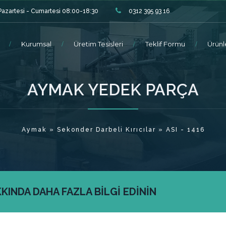
Pazartesi - Cumartesi 08:00-18:30
0312 395 93 16
Kurumsal
Üretim Tesisleri
Teklif Formu
Ürünl
AYMAK YEDEK PARÇA
Aymak
»
Sekonder Darbeli Kırıcılar
»
ASI - 1416
INDA DAHA FAZLA BİLGİ EDİNİN