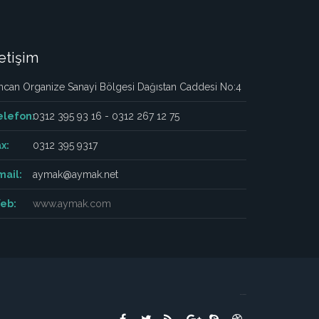
letişim
ncan Organize Sanayi Bölgesi Dağıstan Caddesi No:4
elefon:
0312 395 93 16 - 0312 267 12 75
x:
0312 395 9317
mail:
aymak@aymak.net
eb:
www.aymak.com
россериал