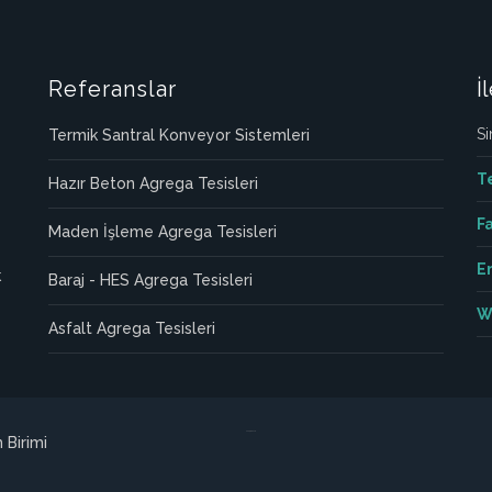
Referanslar
İ
Si
Termik Santral Konveyor Sistemleri
T
Hazır Beton Agrega Tesisleri
Fa
Maden İşleme Agrega Tesisleri
E
k
Baraj - HES Agrega Tesisleri
W
Asfalt Agrega Tesisleri
лордфильм
 Birimi