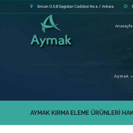
Sincan O.S.B Dağıstan Caddesi No:4 / Ankara
Anasayfa
Aymak
AYMAK KIRMA ELEME ÜRÜNLERİ HAKK