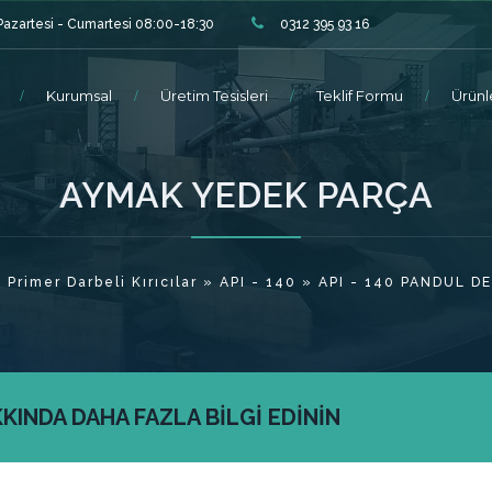
Pazartesi - Cumartesi 08:00-18:30
0312 395 93 16
Kurumsal
Üretim Tesisleri
Teklif Formu
Ürünl
AYMAK YEDEK PARÇA
»
Primer Darbeli Kırıcılar
»
API - 140
» API - 140 PANDUL D
INDA DAHA FAZLA BİLGİ EDİNİN