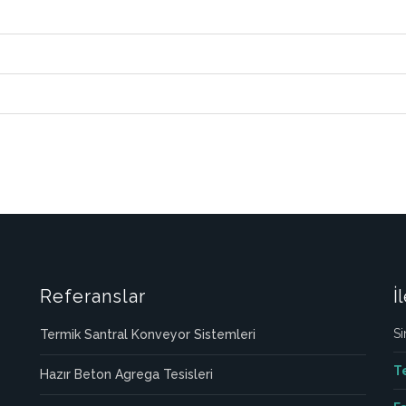
Referanslar
İ
Si
Termik Santral Konveyor Sistemleri
T
Hazır Beton Agrega Tesisleri