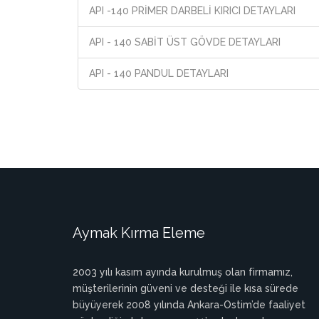
API -140 PRİMER DARBELİ KIRICI DETAYLARI
API - 140 SABİT ÜST GÖVDE DETAYLARI
API - 140 PANDUL DETAYLARI
Aymak Kırma Eleme
2003 yılı kasım ayında kurulmuş olan firmamız,
müşterilerinin güveni ve desteği ile kısa sürede
büyüyerek 2008 yılında Ankara-Ostim’de faaliyet