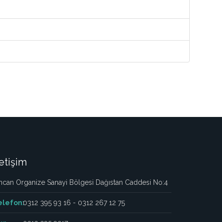
letişim
ncan Organize Sanayi Bölgesi Dağıstan Caddesi No:4
elefon:
0312 395 93 16 - 0312 267 12 75