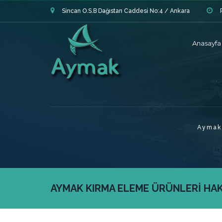
Sincan O.S.B Dağıstan Caddesi No:4 / Ankara
Anasayfa
Aymak
AYMAK KIRMA ELEME ÜRÜNLERİ HAKK