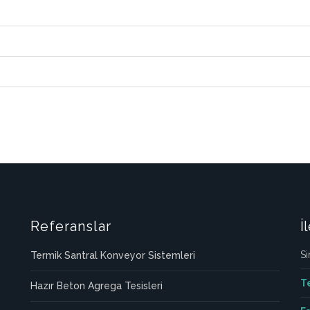
Referanslar
İ
Si
Termik Santral Konveyor Sistemleri
T
Hazır Beton Agrega Tesisleri