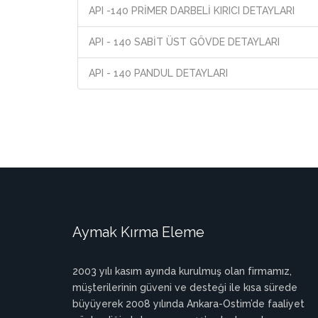
API -140 PRİMER DARBELİ KIRICI DETAYLARI
API - 140 SABİT ÜST GÖVDE DETAYLARI
API - 140 PANDUL DETAYLARI
Aymak Kırma Eleme
2003 yılı kasım ayında kurulmuş olan firmamız,
müşterilerinin güveni ve desteği ile kısa sürede
büyüyerek 2008 yılında Ankara-Ostim’de faaliyet