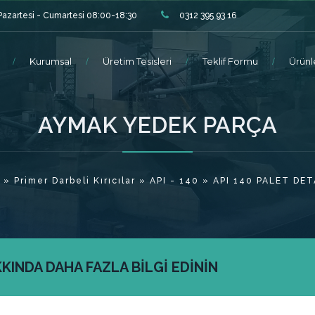
Pazartesi - Cumartesi 08:00-18:30
0312 395 93 16
Kurumsal
Üretim Tesisleri
Teklif Formu
Ürünl
AYMAK YEDEK PARÇA
»
Primer Darbeli Kırıcılar
»
API - 140
» API 140 PALET DET
INDA DAHA FAZLA BİLGİ EDİNİN