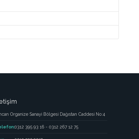
letişim
ncan Organize Sanayi Bölgesi Dağıstan Caddesi No:4
elefon:
0312 395 93 16 - 0312 267 12 75